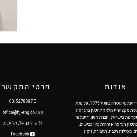
אודות
פרטי התקשרו
03-5278887
חברת חסון ירושלמי נוסדה בשנת 1975, על מנת
ת מקצועית מלאה לתכנון בהנדסה
office@hj-eng.co.il
דמת בישראל. חברת חסון ירושלמי
קרליבך 14, תל אביב
כנון הנדסה אזרחית כגון כבישים,
, מסילות רכבת, תחבורה, ניקוז
Facebook